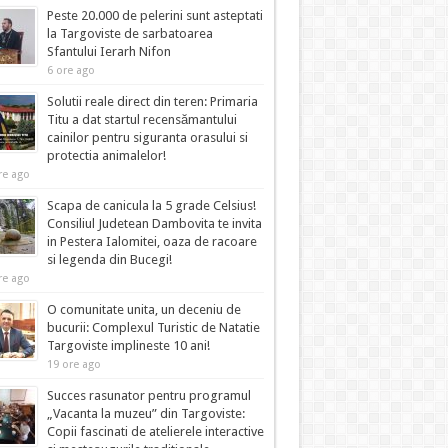
Peste 20.000 de pelerini sunt asteptati
la Targoviste de sarbatoarea
Sfantului Ierarh Nifon
6 ore ago
Solutii reale direct din teren: Primaria
Titu a dat startul recensămantului
cainilor pentru siguranta orasului si
protectia animalelor!
re ago
Scapa de canicula la 5 grade Celsius!
Consiliul Judetean Dambovita te invita
in Pestera Ialomitei, oaza de racoare
si legenda din Bucegi!
re ago
O comunitate unita, un deceniu de
bucurii: Complexul Turistic de Natatie
Targoviste implineste 10 ani!
19 ore ago
Succes rasunator pentru programul
„Vacanta la muzeu” din Targoviste:
Copii fascinati de atelierele interactive