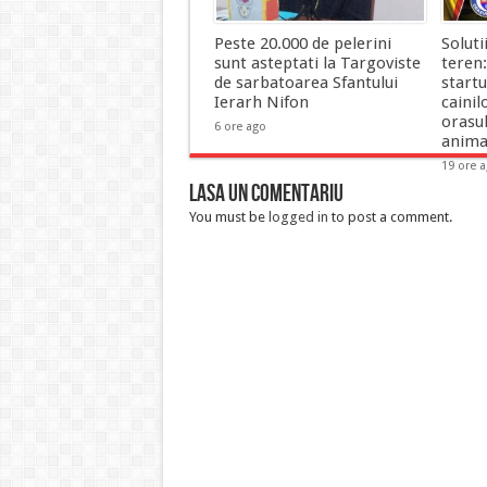
Peste 20.000 de pelerini
Soluti
sunt asteptati la Targoviste
teren:
de sarbatoarea Sfantului
start
Ierarh Nifon
cainil
orasul
6 ore ago
anima
19 ore 
Lasa un comentariu
You must be
logged in
to post a comment.