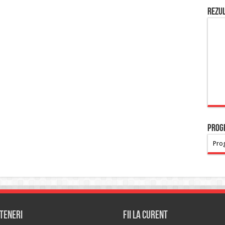
Rezu
PROG
Prog
teneri
Fii la curent