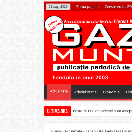
Prima pagina
Citeste editia PD
08 aug. 2026
Actualitate
Administratie
Economie
Edi
Ultima ora
Solutii reale direct d
Home
/
Actualitate
/
Targoviste: Debuteaza inscr