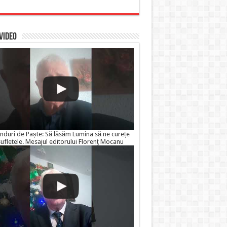
 VIDEO
nduri de Paște: Să lăsăm Lumina să ne curețe
sufletele. Mesajul editorului Florenţ Mocanu