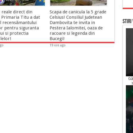
i reale direct din
Scapa de canicula la 5 grade
 Primaria Titu a dat
Celsius! Consiliul Judetean
STIRI
ul recensămantului
Dambovita te invita in
or pentru siguranta
Pestera Ialomitei, oaza de
ui si protectia
racoare si legenda din
lelor!
Bucegi!
ago
19 ore ago
Gâ