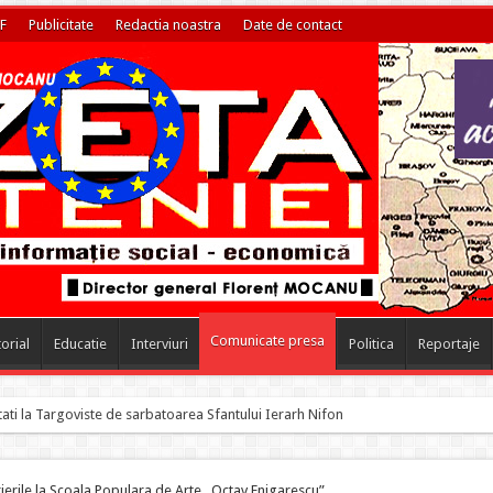
F
Publicitate
Redactia noastra
Date de contact
Comunicate presa
torial
Educatie
Interviuri
Politica
Reportaje
ierile la Scoala Populara de Arte „Octav Enigarescu”