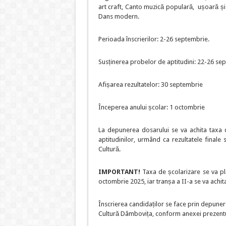
art craft, Canto muzică populară, ușoară și 
Dans modern.
Perioada înscrierilor: 2-26 septembrie.
Susținerea probelor de aptitudini: 22-26 se
Afișarea rezultatelor: 30 septembrie
Începerea anului școlar: 1 octombrie
La depunerea dosarului se va achita taxa de
aptitudinilor, urmând ca rezultatele final
Cultură.
IMPORTANT!
Taxa de școlarizare se va plă
octombrie 2025, iar tranșa a II-a se va achit
Înscrierea candidaților se face prin depune
Cultură Dâmbovița, conform anexei prezentu