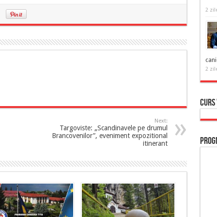
2 zil
cani
2 zil
Curs
Next:
Targoviste: „Scandinavele pe drumul
Brancovenilor”, eveniment expozitional
Prog
itinerant