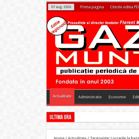
Prima pagina
Citeste editia PD
07 aug. 2026
Actualitate
Administratie
Economie
Edi
Ultima ora
Transport public la standa
Home
/
Actualitate
/
Targoviste: Lucrarile la baz