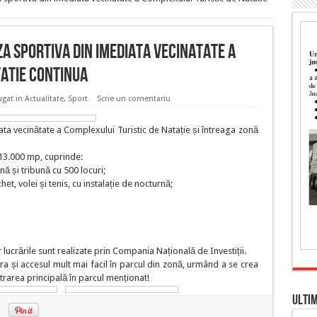
za sportiva din imediata vecinatate a
tatie continua
gat in
Actualitate
,
Sport
Scrie un comentariu
ata vecinătate a Complexului Turistic de Natație și întreaga zonă
13.000 mp, cuprinde:
nă și tribună cu 500 locuri;
t, volei și tenis, cu instalație de nocturnă;
r lucrările sunt realizate prin Compania Națională de Investiții.
ura și accesul mult mai facil în parcul din zonă, urmând a se crea
trarea principală în parcul menționat!
ULTI