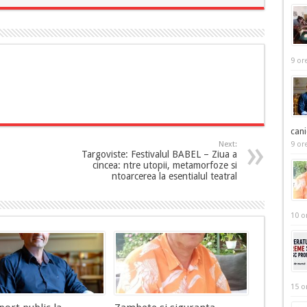
9 or
cani
Next:
9 or
Targoviste: Festivalul BABEL – Ziua a
cincea: ntre utopii, metamorfoze si
ntoarcerea la esentialul teatral
10 o
15 o