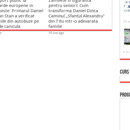
ort public la
Zambete si siguranta
arde europene in
pentru seniori: Cum
iste: Primarul Daniel
transforma Daniel Dinca
an Stan a verificat
Caminul „Sfantul Alexandru”
iile din autobuze pe
din Titu intr-o adevarata
15 o
e canicula
familie
go
10 ore ago
o zi
Curs
Prog