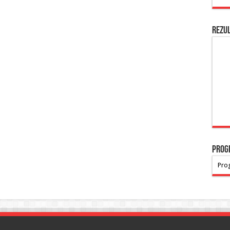
Rezu
PROG
Prog