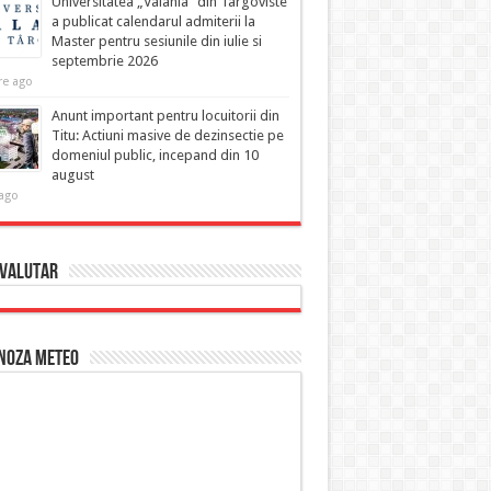
Universitatea „Valahia” din Targoviste
a publicat calendarul admiterii la
Master pentru sesiunile din iulie si
septembrie 2026
re ago
Anunt important pentru locuitorii din
Titu: Actiuni masive de dezinsectie pe
domeniul public, incepand din 10
august
 ago
 Valutar
noza Meteo