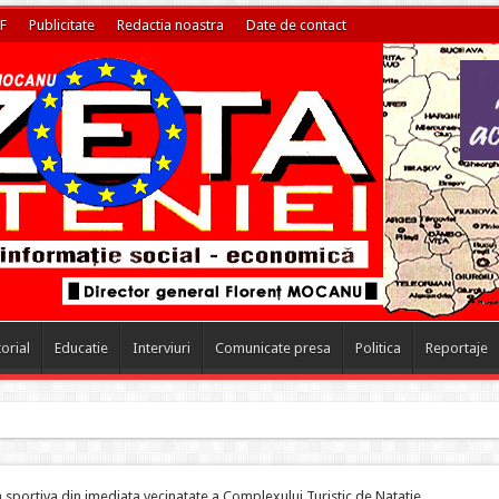
F
Publicitate
Redactia noastra
Date de contact
torial
Educatie
Interviuri
Comunicate presa
Politica
Reportaje
a sportiva din imediata vecinatate a Complexului Turistic de Natatie