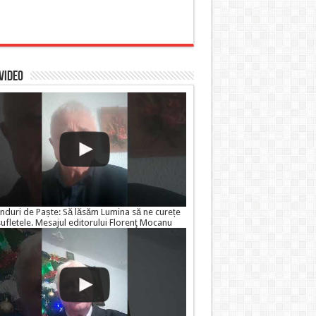
 VIDEO
nduri de Paște: Să lăsăm Lumina să ne curețe
sufletele. Mesajul editorului Florenţ Mocanu