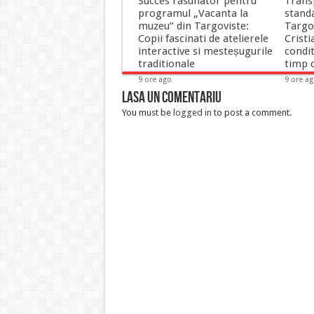
Succes rasunator pentru
Transp
programul „Vacanta la
stand
muzeu” din Targoviste:
Targov
Copii fascinati de atelierele
Cristi
interactive si mesteșugurile
condit
traditionale
timp d
9 ore ago
9 ore a
Lasa un comentariu
You must be
logged in
to post a comment.