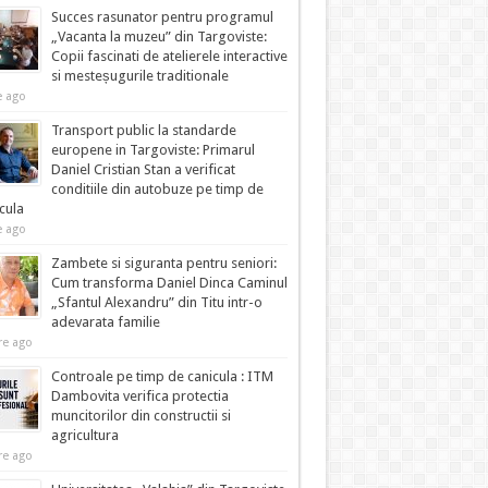
Succes rasunator pentru programul
„Vacanta la muzeu” din Targoviste:
Copii fascinati de atelierele interactive
si mesteșugurile traditionale
e ago
Transport public la standarde
europene in Targoviste: Primarul
Daniel Cristian Stan a verificat
conditiile din autobuze pe timp de
cula
e ago
Zambete si siguranta pentru seniori:
Cum transforma Daniel Dinca Caminul
„Sfantul Alexandru” din Titu intr-o
adevarata familie
re ago
Controale pe timp de canicula : ITM
Dambovita verifica protectia
muncitorilor din constructii si
agricultura
re ago