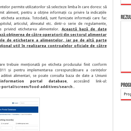
ntelor permite utilizatorilor să selecteze limba în care doresc să
it aliment, pentru a obține informații cu privire la indicațiile
Rezu
 eticheta acestuia. Totodată, sunt furnizate informații care fac
pitolul, articolul, alineatul etc. dintr-o serie de regulamente,
ele privind etichetarea alimentelor.
Această bază de date
ază obținerea de către operatorii din sectorul alimentar
țele de etichetare a alimentelor, iar pe de altă parte
ional util în realizarea controalelor oficiale de către
care trebuie menționată pe eticheta produsului finit conform
2011 și pentru implementarea corespunzătoare a cerințelor
aditivii alimentari, se poate consulta baza de date a Uniunii
formation portal database
, accesând link-ul:
PROG
-portal/screen/food-additives/search
.
Prog