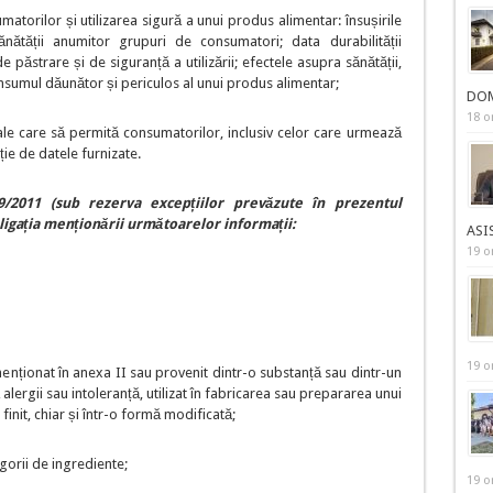
umatorilor și utilizarea sigură a unui produs alimentar: însușirile
ătății anumitor grupuri de consumatori; data durabilității
 păstrare și de siguranță a utilizării; efectele asupra sănătății,
consumul dăunător și periculos al unui produs alimentar;
DOM
18 o
onale care să permită consumatorilor, inclusiv celor care urmează
ție de datele furnizate.
9/2011
(sub rezerva excepțiilor prevăzute în prezentul
igația menționării
următoarelor informații:
ASI
19 o
19 o
enționat în anexa II sau provenit dintr-o substanță sau dintr-un
ergii sau intoleranță, utilizat în fabricarea sau prepararea unui
init, chiar și într-o formă modificată;
gorii de ingrediente;
19 o