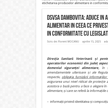
etichetarea produselor alimentare in conformitate
DSVSA Dambovita: Aduce in 
alimentar in ceea ce prive
in conformitate cu legislati
Scris de:
Florent MOCANU
aprilie 15, 2025
ada
Direcția Sanitară Veterinară și pen
operatorilor economici din județ aspe
domeniul siguranței alimentare,
în 
amendamentele ulterioare și ale Regula
respectiv,
obligația furnizării informațiilo
asigurarea unui nivel ridicat de protecție a
acestora o bază pentru a face o alegere în 
alimentare, și care se referă la informațiile
– informații privind identitatea și compoziția