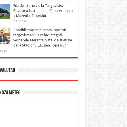
File de istorie vie la Targoviste:
Povestea fascinanta a Casei Arama si
a Muzeului Tiparului
2 zile ago
Conditii moderne pentru sportul
targovistean: Se refac integral
vestiarele aferente pistei de atletism
de la Stadionul „Eugen Popescu”
e ago
 Valutar
noza Meteo