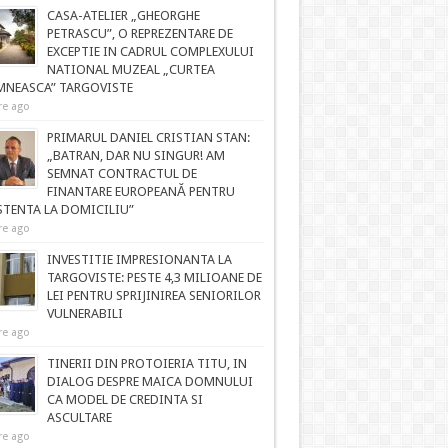
CASA-ATELIER „GHEORGHE
PETRASCU”, O REPREZENTARE DE
EXCEPTIE IN CADRUL COMPLEXULUI
NATIONAL MUZEAL „CURTEA
NEASCA” TARGOVISTE
re ago
PRIMARUL DANIEL CRISTIAN STAN:
„BATRAN, DAR NU SINGUR! AM
SEMNAT CONTRACTUL DE
FINANTARE EUROPEANĂ PENTRU
STENTA LA DOMICILIU”
re ago
INVESTITIE IMPRESIONANTA LA
TARGOVISTE: PESTE 4,3 MILIOANE DE
LEI PENTRU SPRIJINIREA SENIORILOR
VULNERABILI
re ago
TINERII DIN PROTOIERIA TITU, IN
DIALOG DESPRE MAICA DOMNULUI
CA MODEL DE CREDINTA SI
ASCULTARE
re ago