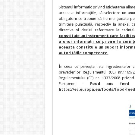
Sistemul informatic privind etichetarea alime
acceseze informațiile, să selecteze un anum
obligatorii ce trebuie să fie menționate pe
trimitere punctuală, respectiv la anexa, ca
directive și decizii referitoare la cerinț
constituie un instrument care facilite
a unor informații cu privire la cerin
aceasta constituie un suport informaț
autoritățile competente.
În ceea ce privește lista ingredientelor 
prevederilor Regulamentul (UE) nr.1169/
Regulamentului (CE) nr. 1333/2008 privind 
Europene –
Food and feed in
https://ec.europa.eu/foods/food-feed