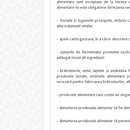
alimentare sunt exceptate de la cerința d
alimentare nu este obligatorie furnizarea une
– fructele și legumele proaspete, inclusiv ca
altui tratament similar;
– apele carbogazoase, în a căror descriere 
– oţeturile de fermentație provenite exclu
adăugat niciun alt ingredient;
– brânzeturile, untul, laptele și smântâna
produsele lactate, enzimele alimentare ș
necesară pentru fabricarea brânzeturilor, al
– produsele alimentare care conțin un singur
– denumirea produsului alimentar să fie iden
– denumirea produsului alimentar să permită i