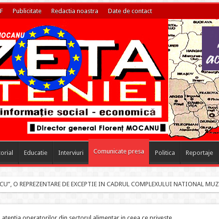
F
Publicitate
Redactia noastra
Date de contact
Comunicate presa
torial
Educatie
Interviuri
Politica
Reportaje
: „BATRAN,
tentia operatorilor din sectorul alimentar in ceea ce priveste