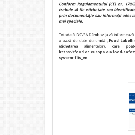
Conform Regulamentului (CE) nr. 178/2
trebuie să fie etichetate sau identificat
prin documentație sau informații adecvat
mai speciale.
Totodată, DSVSA Dâmbovița vă informează că 
o bază de date denumită „
Food Labelli
etichetarea alimentelor), care poa
https://food.ec.europa.eu/food-safety
system-flis_en