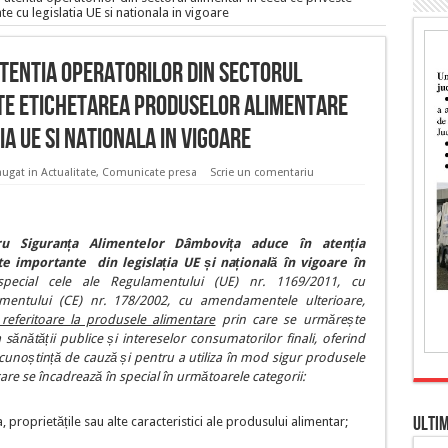
 cu legislatia UE si nationala in vigoare
atentia operatorilor din sectorul
ste etichetarea produselor alimentare
a UE si nationala in vigoare
ugat in
Actualitate
,
Comunicate presa
Scrie un comentariu
tru Siguranța Alimentelor Dâmbovița aduce în atenția
cte importante
din legislația UE și națională în vigoare în
special cele ale
Regulamentului (UE) nr. 1169/2011, cu
mentului (CE) nr. 178/2002, cu amendamentele ulterioare,
r referitoare la produsele alimentare
prin care se urmărește
 sănătății publice și intereselor consumatorilor finali, oferind
cunoștință de cauză și pentru a utiliza în mod sigur produsele
 care se încadrează în special în următoarele categorii:
ULTI
, proprietățile sau alte caracteristici ale produsului alimentar;