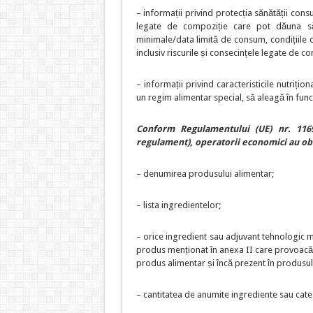
– informații privind protecția sănătății cons
legate de compoziție care pot dăuna săn
minimale/data limită de consum, condițiile de
inclusiv riscurile și consecințele legate de 
– informații privind caracteristicile nutriți
un regim alimentar special, să aleagă în func
Conform Regulamentului (UE) nr. 116
regulament), operatorii economici au obl
– denumirea produsului alimentar;
– lista ingredientelor;
– orice ingredient sau adjuvant tehnologic m
produs menționat în anexa II care provoacă al
produs alimentar și încă prezent în produsul f
– cantitatea de anumite ingrediente sau cate