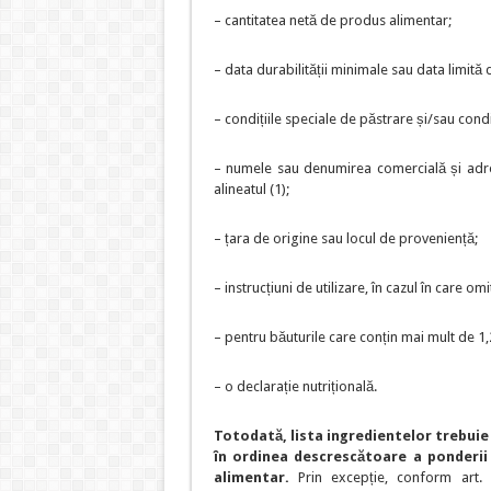
– cantitatea netă de produs alimentar;
– data durabilității minimale sau data limită
– condițiile speciale de păstrare și/sau condiț
– numele sau denumirea comercială și adres
alineatul (1);
– țara de origine sau locul de proveniență;
– instrucțiuni de utilizare, în cazul în care o
– pentru băuturile care conțin mai mult de 1
– o declarație nutrițională.
Totodată, lista ingredientelor trebuie
în ordinea descrescătoare a ponderii 
alimentar.
Prin excepție, conform art.