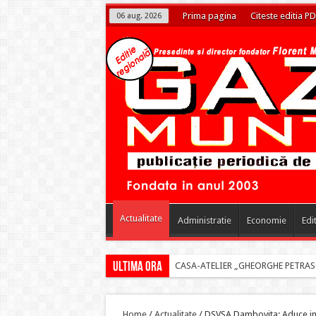
Prima pagina
Citeste editia PD
06 aug. 2026
Actualitate
Administratie
Economie
Edi
Ultima ora
PRIMARUL DANIEL CRISTIAN STAN
Home
/
Actualitate
/
DSVSA Dambovita: Aduce in a