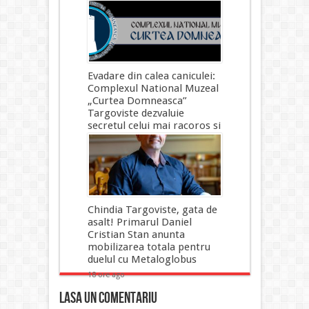
Evadare din calea caniculei:
Complexul National Muzeal
„Curtea Domneasca”
Targoviste dezvaluie
secretul celui mai racoros si
mistic sanctuar din Bucegi
18 ore ago
Chindia Targoviste, gata de
asalt! Primarul Daniel
Cristian Stan anunta
mobilizarea totala pentru
duelul cu Metaloglobus
18 ore ago
Lasa un comentariu