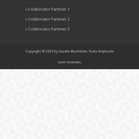
»
Colaborator Partener 1
»
Colaborator Partener 2
»
Colaborator Partener 3
Copyright © 2025 by Gazeta Munteniei. Toate drepturile
sunt rezervate.