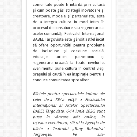
comunitate poate fi întărită prin cultură
şi cum poate găsi strategii inovatoare şi
creatoare, modele şi parteneriate, apte
de a integra cultura în mod intim în
procesul de constituire sau regenerare al
acelei comunităţi. Festivalul Internaţional
BABEL Târgoviște este gândit astfel încât
să ofere oportunităţi pentru probleme
de incluziune şi coeziune socială,
educaţie, turism, patrimoniu şi
regenerare urbană la toate nivelurile.
Evenimentul pune cultura în centrul vieţii
oraşului şi caută în ea inspiraţie pentru a
conduce comunitatea spre viitor.
Biletele pentru spectacolele indoor ale
celei de-a XIV-a ediții a Festivalului
Internațional al Artelor Spectacolului
BABEL Târgoviște, 6-14 iunie 2026, sunt
puse în vânzare atât online, în
rețeaua
eventim.ro
, cât și la Agenția de
bilete a Teatrului „Tony Bulandra”
Târgoviște. Pe site-