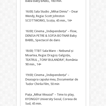
BaBa Baby BABEL, 180 min.
16:00; Sala Studio „Mihai Dimiu” – Dear
Wendy, Regia: Scott Johnston
SCOTTWORKS, Scoția, 45 min., 14+
16:00; Cinema „Independența” – Flow,
DENISA PETRE & SOFIA BOTNAR Baby
BABEL, Spectacol de dans
18:00; TTBT Sala Mare – Nebunul și
Moartea, Regia: Dragoș Galgoțiu,
TEATRUL „TONY BULANDRA”, România
90 min., 14+
19:00; Cinema „Independența” –
Deasupra capului meu, Documentar de
Tudor Chirila Film, 50 min
Piața „Mihai Viteazul” – Time to play,
KYONGGY University Seoul, Coreea de
Sud, 45 min.