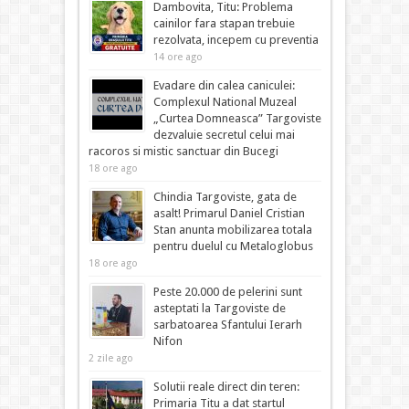
Dambovita, Titu: Problema
cainilor fara stapan trebuie
rezolvata, incepem cu preventia
14 ore ago
Evadare din calea caniculei:
Complexul National Muzeal
„Curtea Domneasca” Targoviste
dezvaluie secretul celui mai
racoros si mistic sanctuar din Bucegi
18 ore ago
Chindia Targoviste, gata de
asalt! Primarul Daniel Cristian
Stan anunta mobilizarea totala
pentru duelul cu Metaloglobus
18 ore ago
Peste 20.000 de pelerini sunt
asteptati la Targoviste de
sarbatoarea Sfantului Ierarh
Nifon
2 zile ago
Solutii reale direct din teren:
Primaria Titu a dat startul