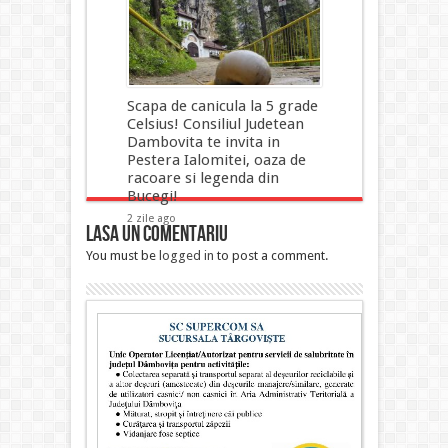
animalelor!
2 zile ago
Scapa de canicula la 5 grade
Celsius! Consiliul Judetean
Dambovita te invita in
Pestera Ialomitei, oaza de
racoare si legenda din
Bucegi!
2 zile ago
Lasa un comentariu
You must be
logged in
to post a comment.