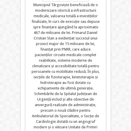
Municipiul Târgoviște beneficiază de o
modernizare istorică a infrastructurii
medicale, valoarea totală a investițiilor
finalizate, în curs de execuție sau depuse
spre finanțare ajungând la aproximativ
467 de milioane de lei. Primarul Daniel
Cristian Stan a evidențiat succesul unui
proiect major de 15 milioane de lei,
finanțat prin PNRR, care aduce
pacienților circuite medicale complet
reabilitate, sisteme moderne de
climatizare și accesibilitate totală pentru
persoanele cu mobilitate redusă. În plus,
secțiile de fizioterapie, kinetoterapie și
hidroterapie au fost dotate cu
echipamente de ultimă generație.
Schimbările de la Spitalul Județean de
Urgență includ și alte obiective de
anvergură realizate de administrație,
precum o nouă clădire pentru
Ambulatoriul de Specialitate, o Secție de
Cardiologie dotată cu un angiograf
modern și o viitoare Unitate de Primiri