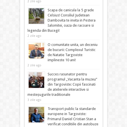
2 zile ago
Scapa de canicula la 5 grade
Celsius! Consiliul Judetean
Dambovita te invita in Pestera
Ialomitei, oaza de racoare si
legenda din Bucegi!
2 zile ago
O comunitate unita, un deceniu
de bucurii: Complexul Turistic
de Natatie Targoviste
implineste 10 ani!
2 zile ago
Succes rasunator pentru
programul „Vacanta la muzeu”
din Targoviste: Copii fascinati
de atelierele interactive si
mesteșugurile traditionale
3 zile ago
Transport public la standarde
europene in Targoviste:
Primarul Daniel Cristian Stan a
verificat conditiile din autobuze