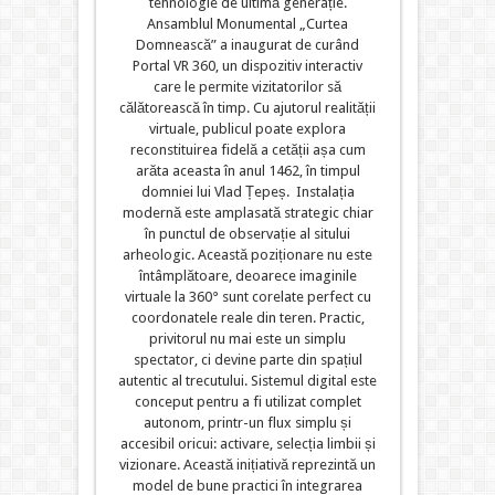
tehnologie de ultimă generație.
Ansamblul Monumental „Curtea
Domnească” a inaugurat de curând
Portal VR 360, un dispozitiv interactiv
care le permite vizitatorilor să
călătorească în timp. Cu ajutorul realității
virtuale, publicul poate explora
reconstituirea fidelă a cetății așa cum
arăta aceasta în anul 1462, în timpul
domniei lui Vlad Țepeș. Instalația
modernă este amplasată strategic chiar
în punctul de observație al sitului
arheologic. Această poziționare nu este
întâmplătoare, deoarece imaginile
virtuale la 360° sunt corelate perfect cu
coordonatele reale din teren. Practic,
privitorul nu mai este un simplu
spectator, ci devine parte din spațiul
autentic al trecutului. Sistemul digital este
conceput pentru a fi utilizat complet
autonom, printr-un flux simplu și
accesibil oricui: activare, selecția limbii și
vizionare. Această inițiativă reprezintă un
model de bune practici în integrarea