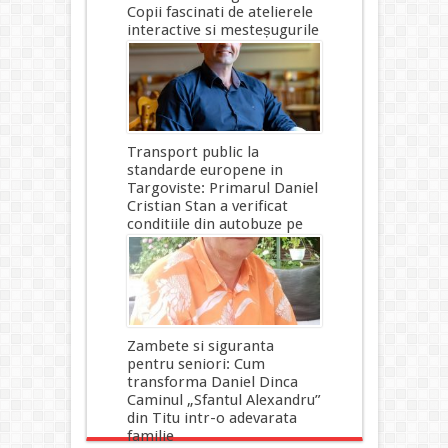
Copii fascinati de atelierele
interactive si mesteșugurile
traditionale
9 ore ago
Transport public la
standarde europene in
Targoviste: Primarul Daniel
Cristian Stan a verificat
conditiile din autobuze pe
timp de canicula
9 ore ago
Zambete si siguranta
pentru seniori: Cum
transforma Daniel Dinca
Caminul „Sfantul Alexandru”
din Titu intr-o adevarata
familie