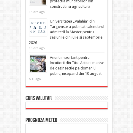
protectia muncitorilor din
constructii si agricultura
15 ore ago
Universitatea „Valahia” din
Targoviste a publicat calendarul
admiterii la Master pentru
sesiunile din iulie si septembrie
2026
15 ore ago
Anunt important pentru
locuitorii din Titu: Actiuni masive
de dezinsectie pe domeniul
public, incepand din 10 august
o zi ago
Curs Valutar
Prognoza Meteo