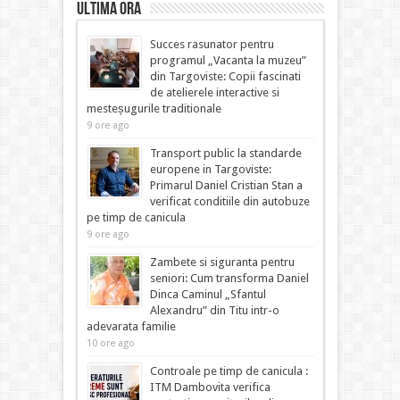
ULTIMA ORA
Succes rasunator pentru
programul „Vacanta la muzeu”
din Targoviste: Copii fascinati
de atelierele interactive si
mesteșugurile traditionale
9 ore ago
Transport public la standarde
europene in Targoviste:
Primarul Daniel Cristian Stan a
verificat conditiile din autobuze
pe timp de canicula
9 ore ago
Zambete si siguranta pentru
seniori: Cum transforma Daniel
Dinca Caminul „Sfantul
Alexandru” din Titu intr-o
adevarata familie
10 ore ago
Controale pe timp de canicula :
ITM Dambovita verifica