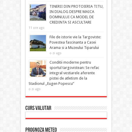
TINERII DIN PROTOIERIA TITU,
IN DIALOG DESPRE MAICA
DOMNULUI CA MODEL DE
CREDINTA SI ASCULTARE
11 ore ago
File de istorie vie la Targoviste:
Povestea fascinanta a Casei
Arama si a Muzeului Tiparului
o zi ago
Conditii moderne pentru
sportul targovistean: Se refac
integral vestiarele aferente
pistei de atletism de la
Stadionul „Eugen Popescu”
o zi ago
Curs Valutar
Prognoza Meteo