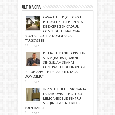
ULTIMA ORA
CASA-ATELIER „GHEORGHE
PETRASCU”, O REPREZENTARE
DE EXCEPTIE IN CADRUL
COMPLEXULUI NATIONAL
MUZEAL „CURTEA DOMNEASCA”
TARGOVISTE
10 ore ago
PRIMARUL DANIEL CRISTIAN
STAN: „BATRAN, DAR NU
SINGUR! AM SEMNAT
CONTRACTUL DE FINANTARE
EUROPEANĂ PENTRU ASISTENTA LA
DOMICILIU”
11 ore ago
INVESTITIE IMPRESIONANTA
LA TARGOVISTE: PESTE 4,3
MILIOANE DE LEI PENTRU
SPRIJINIREA SENIORILOR
VULNERABILI
11 ore ago