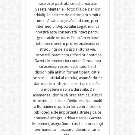
care este păstrată colecția ziarului
Gazeta Munteniei (foto: filă de ziar din
arhivă). În calitate de editor, am simțit o
imensă satisfacție văzând cum, prin
intermediul Depozitului Legal, munca
noastră este conservată intact pentru
generațiile viitoare. Felicităm echipa
bibliotecii pentru profesionalismul și
străduința de a păstra istoria vie.
Totodată, reamintim cititorilor noștri că
Gazeta Munteniei își continuă misiunea
cu aceeași responsabilitate, fiind
disponibilă atât în format tipărit, cât și
pe site-ul oficial al ziarului, asumându-ne
datoria de a informa corect și de a lăsa
o moștenire scrisă durabilă. De
asemenea, dorim să precizăm că, alături
de instituțiile locale, Biblioteca Națională
a României ocupă un loc central printre
bibliotecile de importanță strategică ce
conservă integral arhiva ziarului Gazeta
Munteniei, asigurându-i astfel o prezență
permanentă în tezaurul documentar al