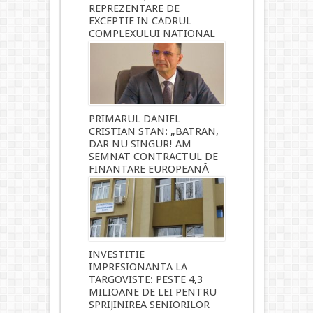
REPREZENTARE DE
EXCEPTIE IN CADRUL
COMPLEXULUI NATIONAL
MUZEAL „CURTEA
DOMNEASCA” TARGOVISTE
10 ore ago
PRIMARUL DANIEL
CRISTIAN STAN: „BATRAN,
DAR NU SINGUR! AM
SEMNAT CONTRACTUL DE
FINANTARE EUROPEANĂ
PENTRU ASISTENTA LA
DOMICILIU”
11 ore ago
INVESTITIE
IMPRESIONANTA LA
TARGOVISTE: PESTE 4,3
MILIOANE DE LEI PENTRU
SPRIJINIREA SENIORILOR