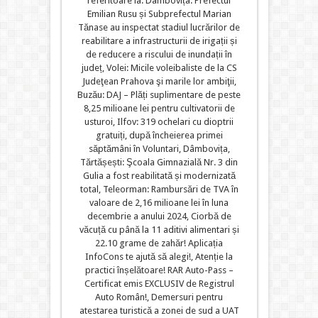
referitoare la: Dâmbovița: Prefectul
Emilian Rusu și Subprefectul Marian
Tănase au inspectat stadiul lucrărilor de
reabilitare a infrastructurii de irigații și
de reducere a riscului de inundații în
județ, Volei: Micile voleibaliste de la CS
Judeţean Prahova şi marile lor ambiţii,
Buzău: DAJ – Plăți suplimentare de peste
8,25 milioane lei pentru cultivatorii de
usturoi, Ilfov: 319 ochelari cu dioptrii
gratuiți, după încheierea primei
săptămâni în Voluntari, Dâmbovița,
Tărtășești: Şcoala Gimnazială Nr. 3 din
Gulia a fost reabilitată și modernizată
total, Teleorman: Rambursări de TVA în
valoare de 2,16 milioane lei în luna
decembrie a anului 2024, Ciorbă de
văcuță cu până la 11 aditivi alimentari și
22.10 grame de zahăr! Aplicația
InfoCons te ajută să alegi!, Atenție la
practici înșelătoare! RAR Auto-Pass –
Certificat emis EXCLUSIV de Registrul
Auto Român!, Demersuri pentru
atestarea turistică a zonei de sud a UAT