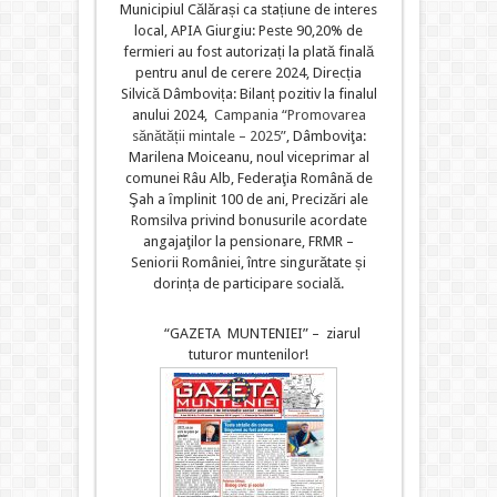
Municipiul Călărași ca stațiune de interes
local, APIA Giurgiu: Peste 90,20% de
fermieri au fost autorizați la plată finală
pentru anul de cerere 2024, Direcția
Silvică Dâmbovița: Bilanț pozitiv la finalul
anului 2024,
Campania “Promovarea
sănătății mintale – 2025”
, Dâmboviţa:
Marilena Moiceanu, noul viceprimar al
comunei Râu Alb, Federaţia Română de
Şah a ȋmplinit 100 de ani, Precizări ale
Romsilva privind bonusurile acordate
angajaţilor la pensionare, FRMR –
Seniorii României, între singurătate și
dorința de participare socială.
“GAZETA MUNTENIEI” – ziarul
tuturor muntenilor!