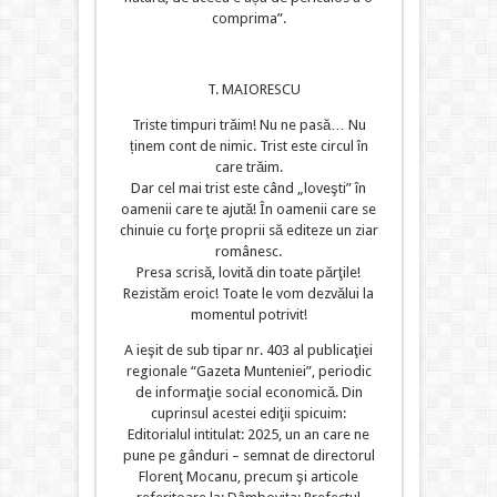
comprima”.
T. MAIORESCU
Triste timpuri trăim! Nu ne pasă… Nu
ținem cont de nimic. Trist este circul în
care trăim.
Dar cel mai trist este când „loveşti” în
oamenii care te ajută! În oamenii care se
chinuie cu forţe proprii să editeze un ziar
românesc.
Presa scrisă, lovită din toate părţile!
Rezistăm eroic! Toate le vom dezvălui la
momentul potrivit!
A ieşit de sub tipar nr. 403 al publicaţiei
regionale “Gazeta Munteniei”, periodic
de informaţie social economică. Din
cuprinsul acestei ediţii spicuim:
Editorialul intitulat: 2025, un an care ne
pune pe gânduri – semnat de directorul
Florenţ Mocanu, precum şi articole