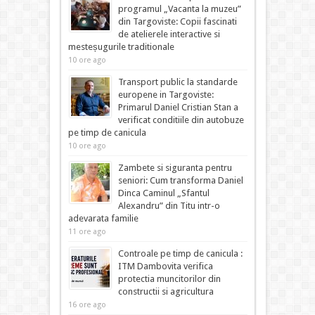
programul „Vacanta la muzeu”
din Targoviste: Copii fascinati
de atelierele interactive si
mesteșugurile traditionale
10 ore ago
Transport public la standarde
europene in Targoviste:
Primarul Daniel Cristian Stan a
verificat conditiile din autobuze
pe timp de canicula
10 ore ago
Zambete si siguranta pentru
seniori: Cum transforma Daniel
Dinca Caminul „Sfantul
Alexandru” din Titu intr-o
adevarata familie
11 ore ago
Controale pe timp de canicula :
ITM Dambovita verifica
protectia muncitorilor din
constructii si agricultura
16 ore ago