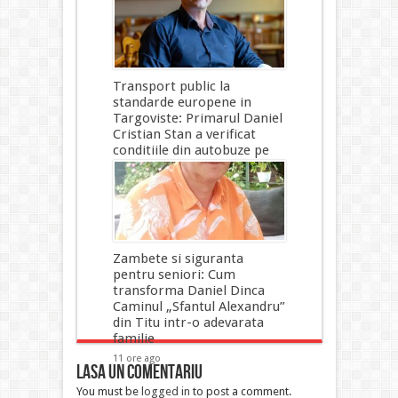
10 ore ago
Transport public la
standarde europene in
Targoviste: Primarul Daniel
Cristian Stan a verificat
conditiile din autobuze pe
timp de canicula
10 ore ago
Zambete si siguranta
pentru seniori: Cum
transforma Daniel Dinca
Caminul „Sfantul Alexandru”
din Titu intr-o adevarata
familie
11 ore ago
Lasa un comentariu
You must be
logged in
to post a comment.