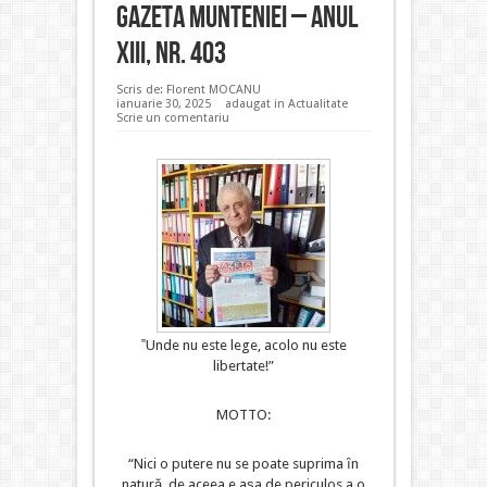
GAZETA MUNTENIEI – ANUL
XIII, NR. 403
Scris de:
Florent MOCANU
ianuarie 30, 2025
adaugat in
Actualitate
Scrie un comentariu
‟Unde nu este lege, acolo nu este
libertate!”
MOTTO:
“Nici o putere nu se poate suprima ȋn
natură, de aceea e așa de periculos a o